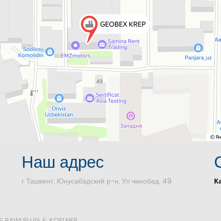
Наш адрес
г Ташкент. Юнусабадский р-н. Ул чинобад. 49
К
 RAWLPLUG & KOELNER