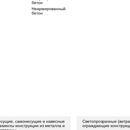
Неармированный
бетон
сущие, самонесущие и навесные
Светопрозрачные (витр
ементы конструкции из металла и
ограждающие конструкц
евесины