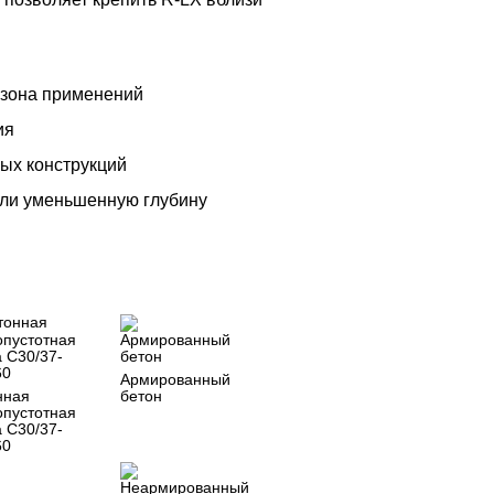
азона применений
ия
ых конструкций
или уменьшенную глубину
Армированный
нная
бетон
опустотная
 C30/37-
60