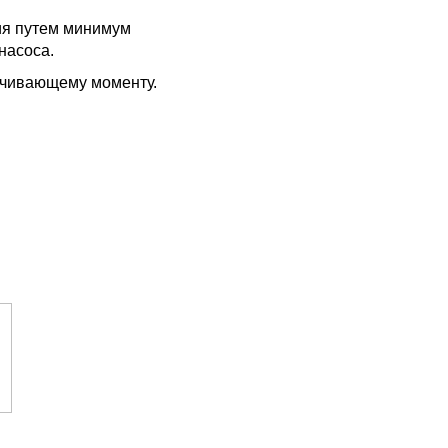
ия путем минимум
насоса.
учивающему моменту.